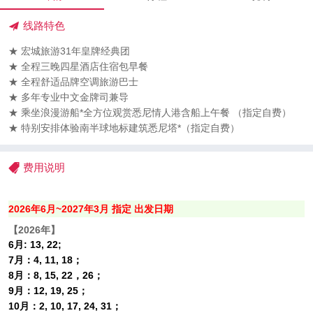
线路特色
★ 宏城旅游31年皇牌经典团
★ 全程三晚四星酒店住宿包早餐
★ 全程舒适品牌空调旅游巴士
★ 多年专业中文金牌司兼导
★ 乘坐浪漫游船*全方位观赏悉尼情人港含船上午餐 （指定自费）
★ 特别安排体验南半球地标建筑悉尼塔*（指定自费）
费用说明
2026年6月~2027年3月 指定 出发日期
【2026年】
6月: 13, 22;
7月：4, 11, 18；
8月：8, 15, 22，26；
9月：12, 19, 25；
10月：2, 10, 17, 24, 31；