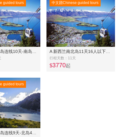
guided tours
中文团Chinese guided tours
A 新西兰南北岛连线10天-南岛东中线奔驰团7天+北岛常规团4天
A 新西兰南北岛11天16人以下精品奔驰小团-- 南岛东中线7天+北岛中土世界5天连线
天
行程天数：11天
3770
$
起
guided tours
A 新西兰北南岛连线9天-北岛4天+南岛6天