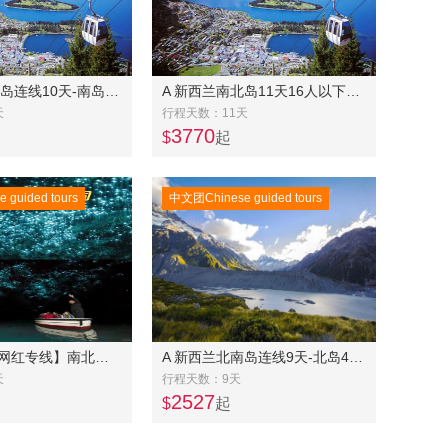
A 新西兰南北岛连线10天-南岛东中线奔驰团7天+北岛常规团4天
A 新西兰南北岛11天16人以下精品奔驰小团-- 南岛东中线7天+北岛中土世界5天连线
天
行程天数：11天
3770
$
起
guided tours
中文团Chinese guided tours
UP 新西兰【网红专线】南北岛 三四星11 天10 晚游-逢三出团
A 新西兰北南岛连线9天-北岛4天+南岛6天
天
行程天数：9天
2527
$
起