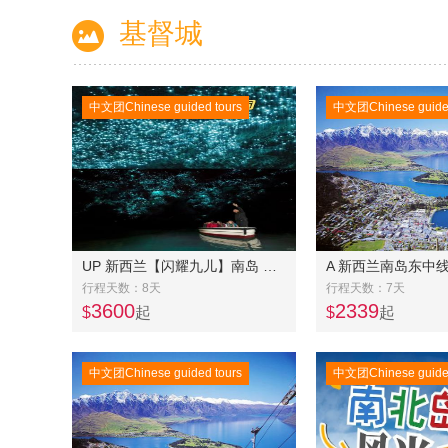
基督城
中文团Chinese guided tours
中文团Chinese guided
UP 新西兰【闪耀九儿】南岛 四五星8天7 晚游精品美食VIP小团-逢九出团
行程天数：8天
行程天数：7天
3600
2339
$
起
$
起
中文团Chinese guided tours
中文团Chinese guided