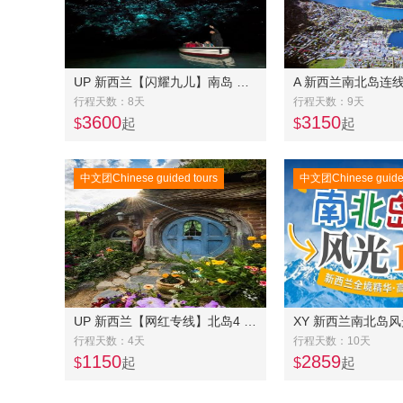
UP 新西兰【闪耀九儿】南岛 四五星8天7 晚游精品美食VIP小团-逢九出团
行程天数：8天
行程天数：9天
3600
3150
$
起
$
起
中文团Chinese guided tours
中文团Chinese guided
UP 新西兰【网红专线】北岛4 天3晚游-逢三出团
XY 新西兰南北岛风
行程天数：4天
行程天数：10天
1150
2859
$
起
$
起