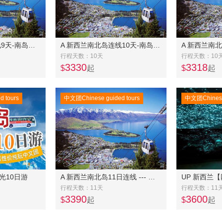
A 新西兰南北岛连线9天-南岛中东线6日美食之旅(常规团)+北岛4日奔驰团
A 新西兰南北岛连线10天-南岛中东线7日美食之旅常规团+北岛4日奔驰团
行程天数：10天
行程天数：10
3330
3318
$
起
$
起
 tours
中文团Chinese guided tours
中文团Chinese 
光10日游
A 新西兰南北岛11日连线 --- 南岛冰川大环线8 天 +北岛4天连线
行程天数：11天
行程天数：11
3390
3600
$
起
$
起