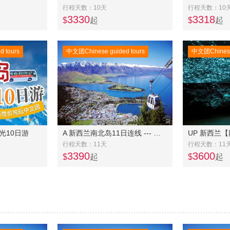
行程天数：10天
行程天数：10
3330
3318
$
起
$
起
 tours
中文团Chinese guided tours
中文团Chinese 
光10日游
A 新西兰南北岛11日连线 --- 南岛冰川大环线8 天 +北岛4天连线
行程天数：11天
行程天数：11
3390
3600
$
起
$
起