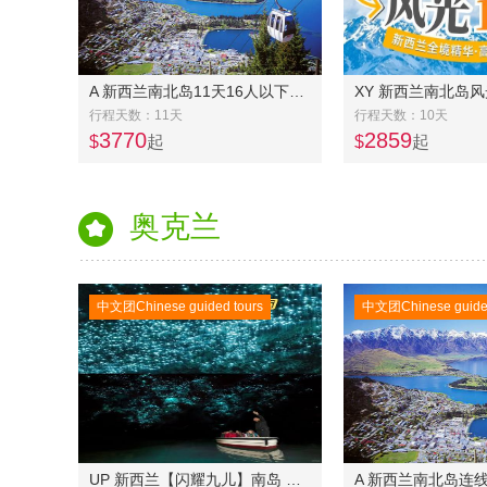
A 新西兰南北岛11天16人以下精品奔驰小团-- 南岛东中线7天+北岛中土世界5天连线
XY 新西兰南北岛风
行程天数：11天
行程天数：10天
3770
2859
$
起
$
起
奥克兰
中文团Chinese guided tours
中文团Chinese guided
UP 新西兰【闪耀九儿】南岛 四五星8天7 晚游精品美食VIP小团-逢九出团