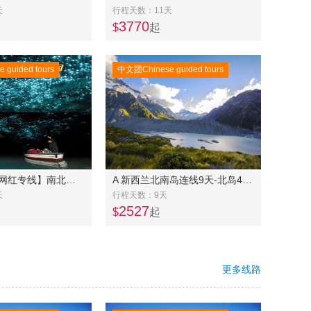
天
行程天数：11天
3770
$
起
guided tours
中文团Chinese guided tours
UP 新西兰【网红专线】南北岛 三四星11 天10 晚游-逢三出团
A 新西兰北南岛连线9天-北岛4天+南岛6天
天
行程天数：9天
2527
$
起
更多线路