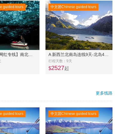
guided tours
中文团Chinese guided tours
UP 新西兰【网红专线】南北岛 三四星11 天10 晚游-逢三出团
A 新西兰北南岛连线9天-北岛4天+南岛6天
天
行程天数：9天
2527
$
起
更多线路
guided tours
中文团Chinese guided tours