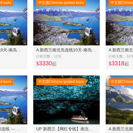
 tours
中文团Chinese guided tours
中文团Chinese 
A 新西兰南北岛连线9天-南岛中东线6日美食之旅(常规团)+北岛4日奔驰团
A 新西兰南北岛连线10天-南岛中东线7日美食之旅常规团+北岛4日奔驰团
行程天数：10天
行程天数：10
3330
3318
$
起
$
起
 tours
中文团Chinese guided tours
中文团Chinese 
A 新西兰南北岛11日连线 --- 南岛冰川大环线8 天 +北岛4天连线
UP 新西兰【网红专线】南北岛 三四星11 天10 晚游-逢三出团