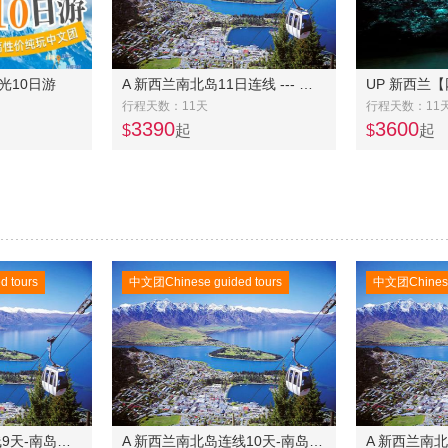
光10日游
A 新西兰南北岛11日连线 --- 南岛冰川大环线8 天 +北岛4天连线
行程天数：11天
行程天数：11
3390
3600
$
起
$
起
 tours
中文团Chinese guided tours
中文团Chinese 
A 新西兰南北岛连线9天-南岛中东线6日美食之旅(常规团)+北岛4日奔驰团
A 新西兰南北岛连线10天-南岛中东线7日美食之旅常规团+北岛4日奔驰团