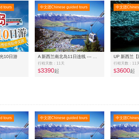
 tours
中文团Chinese guided tours
中文团Chinese 
光10日游
A 新西兰南北岛11日连线 --- 南岛冰川大环线8 天 +北岛4天连线
行程天数：11天
行程天数：11
3390
3600
$
起
$
起
 tours
中文团Chinese guided tours
中文团Chinese 