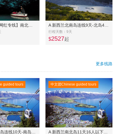
UP 新西兰【网红专线】南北岛 三四星11 天10 晚游-逢三出团
A 新西兰北南岛连线9天-北岛4天+南岛6天
天
行程天数：9天
2527
$
起
更多线路
guided tours
中文团Chinese guided tours
A 新西兰南北岛连线10天-南岛东中线奔驰团7天+北岛常规团4天
A 新西兰南北岛11天16人以下精品奔驰小团-- 南岛东中线7天+北岛中土世界5天连线