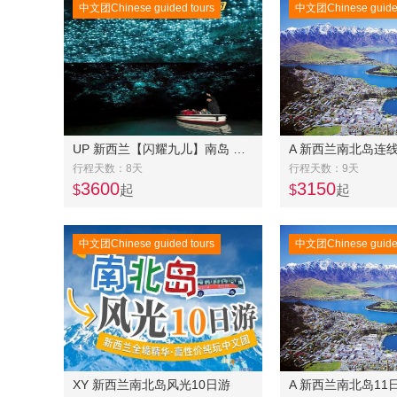
中文团Chinese guided tours
中文团Chinese guided
UP 新西兰【闪耀九儿】南岛 四五星8天7 晚游精品美食VIP小团-逢九出团
行程天数：8天
行程天数：9天
3600
3150
$
起
$
起
中文团Chinese guided tours
中文团Chinese guided
XY 新西兰南北岛风光10日游