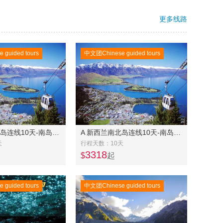
更多线路
guided tours
中文团Chinese guided tours
A 新西兰南北岛连线10天-南岛中东线7日美食之旅常规团+北岛4日奔驰团
A 新西兰南北岛连线10天-南岛东中线奔驰团7天+北岛常规团4天
天
行程天数：10天
3318
$
起
guided tours
中文团Chinese guided tours