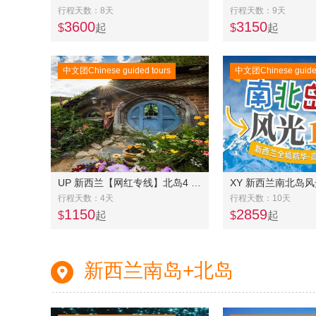
行程天数：8天
行程天数：9天
3600
3150
$
起
$
起
中文团Chinese guided tours
中文团Chinese guided
UP 新西兰【网红专线】北岛4 天3晚游-逢三出团
XY 新西兰南北岛风
行程天数：4天
行程天数：10天
1150
2859
$
起
$
起
新西兰南岛+北岛