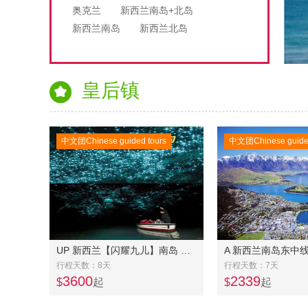
奥克兰
新西兰南岛+北岛
新西兰南岛
新西兰北岛
皇后镇
中文团Chinese guided tours
中文团Chinese guided
UP 新西兰【闪耀九儿】南岛 四五星8天7 晚游精品美食VIP小团-逢九出团
行程天数：8天
行程天数：7天
3600
2339
$
起
$
起