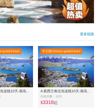
更多线路
guided tours
中文团Chinese guided tours
A 新西兰南北岛连线10天-南岛中东线7日美食之旅常规团+北岛4日奔驰团
A 新西兰南北岛连线10天-南岛东中线奔驰团7天+北岛常规团4天
天
行程天数：10天
3318
$
起