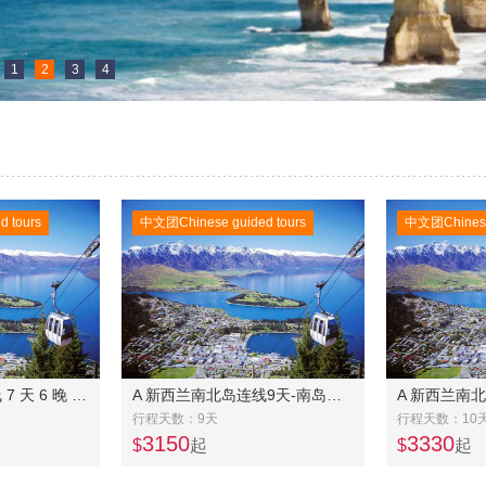
1
2
3
4
 tours
中文团Chinese guided tours
中文团Chinese 
A 新西兰南岛东中线 7 天 6 晚 16人以内奔驰精品团
A 新西兰南北岛连线9天-南岛中东线6日美食之旅(常规团)+北岛4日奔驰团
行程天数：9天
行程天数：10
3150
3330
$
起
$
起