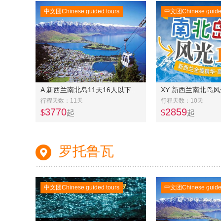
中文团Chinese guided tours
中文团Chinese guided
A 新西兰南北岛11天16人以下精品奔驰小团-- 南岛东中线7天+北岛中土世界5天连线
XY 新西兰南北岛风
行程天数：11天
行程天数：10天
3770
2859
$
起
$
起
罗托鲁瓦
中文团Chinese guided tours
中文团Chinese guided