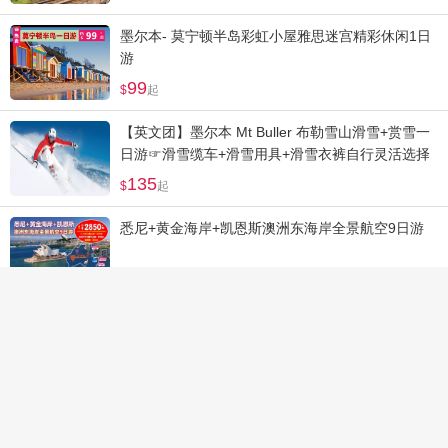
墨尔本- 莫宁顿半岛彩虹小屋雅思迷宫精彩休闲1日
游
99
起
【英文团】墨尔本 Mt Buller 布勒雪山滑雪+赏雪一
日游☞滑雪缆车+滑雪用具+滑雪衣裤自行灵活选择
135
起
悉尼+黄金海岸+凯恩斯澳洲东海岸全景航空9日游
2850
起
【2月17日成团报名中】墨尔本 华勒比开放式野生
动物园+古堡庄园一日游
164
起
澳洲东海岸黄金海岸+凯恩斯深度昆州6日游