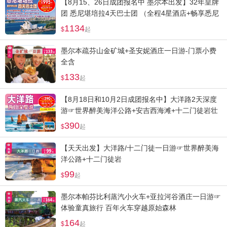
【8月15、26日成团报名中 墨尔本出发】32年皇牌
团 悉尼堪培拉4天巴士团 （全程4星酒店+畅享悉尼
歌剧院+情人港+邦迪海滩浪漫风情）
1134
起
墨尔本疏芬山金矿城+圣安妮酒庄一日游-门票小费
全含
133
起
【8月18日和10月2日成团报名中】大洋路2天深度
游☞世界醉美海洋公路+安吉西海滩+十二门徒岩壮
观日出+小红帽灯塔
390
起
【天天出发】大洋路/十二门徒一日游☞世界醉美海
洋公路+十二门徒岩
99
起
墨尔本帕芬比利蒸汽小火车+亚拉河谷酒庄一日游☞
体验童真旅行 百年火车穿越原始森林
164
起