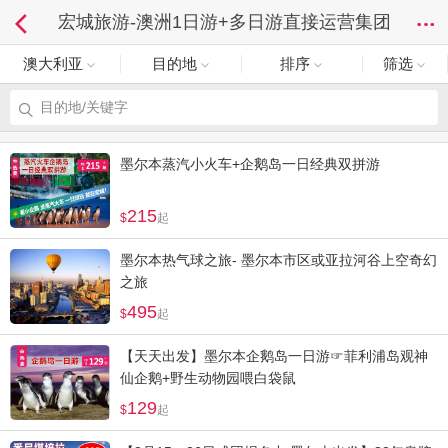
宏城旅游-澳洲1日游+多日游直接运营集团
澳大利亚
目的地
排序
筛选
目的地/关键字
墨尔本蒸汽小火车+企鹅岛一日经典双拼游
215
起
墨尔本热气球之旅- 墨尔本市区或亚拉河谷上空奇幻
之旅
495
起
【天天出发】墨尔本企鹅岛一日游☞菲利浦岛观神
仙企鹅+野生动物园喂白袋鼠
129
起