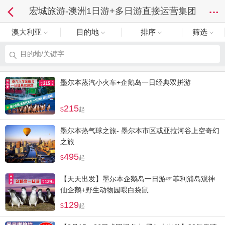
宏城旅游-澳洲1日游+多日游直接运营集团
澳大利亚
目的地
排序
筛选
目的地/关键字
墨尔本蒸汽小火车+企鹅岛一日经典双拼游
215
起
墨尔本热气球之旅- 墨尔本市区或亚拉河谷上空奇幻
之旅
495
起
【天天出发】墨尔本企鹅岛一日游☞菲利浦岛观神
仙企鹅+野生动物园喂白袋鼠
129
起