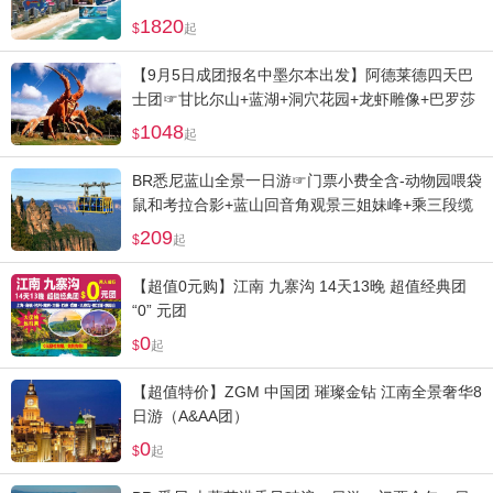
1820
起
【9月5日成团报名中墨尔本出发】阿德莱德四天巴
士团☞甘比尔山+蓝湖+洞穴花园+龙虾雕像+巴罗莎
河谷+德国村
1048
起
BR悉尼蓝山全景一日游☞门票小费全含-动物园喂袋
鼠和考拉合影+蓝山回音角观景三姐妹峰+乘三段缆
车畅游
209
起
【超值0元购】江南 九寨沟 14天13晚 超值经典团
“0” 元团
0
起
【超值特价】ZGM 中国团 璀璨金钻 江南全景奢华8
日游（A&AA团）
0
起