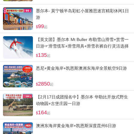
墨尔本- 莫宁顿半岛彩虹小屋雅思迷宫精彩休闲1日
游
99
起
【英文团】墨尔本 Mt Buller 布勒雪山滑雪+赏雪一
日游☞滑雪缆车+滑雪用具+滑雪衣裤自行灵活选择
135
起
悉尼+黄金海岸+凯恩斯澳洲东海岸全景航空9日游
2850
起
【2月17日成团报名中】墨尔本 华勒比开放式野生
动物园+古堡庄园一日游
164
起
澳洲东海岸黄金海岸+凯恩斯深度昆州6日游