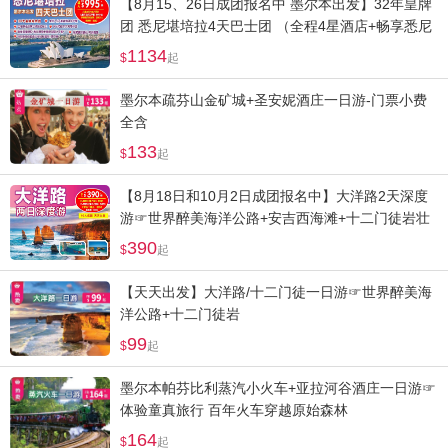
【8月15、26日成团报名中 墨尔本出发】32年皇牌
团 悉尼堪培拉4天巴士团 （全程4星酒店+畅享悉尼
歌剧院+情人港+邦迪海滩浪漫风情）
1134
起
墨尔本疏芬山金矿城+圣安妮酒庄一日游-门票小费
全含
133
起
【8月18日和10月2日成团报名中】大洋路2天深度
游☞世界醉美海洋公路+安吉西海滩+十二门徒岩壮
观日出+小红帽灯塔
390
起
【天天出发】大洋路/十二门徒一日游☞世界醉美海
洋公路+十二门徒岩
99
起
墨尔本帕芬比利蒸汽小火车+亚拉河谷酒庄一日游☞
体验童真旅行 百年火车穿越原始森林
164
起