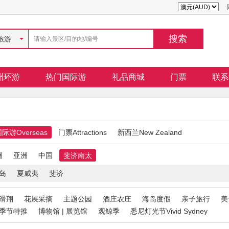
旅游
洲环游
热门国际游
礼品商城
门票
联系
际游Overseas
门票Attractions
新西兰New Zealand
洲
亚洲
中国
斐济南太
岛
夏威夷
斐济
滑翔
花展采摘
主题公园
酒庄农庄
海岛度假
亲子旅行
美
季节特推
博物馆 | 展览馆
观鲸季
悉尼灯光节Vivid Sydney