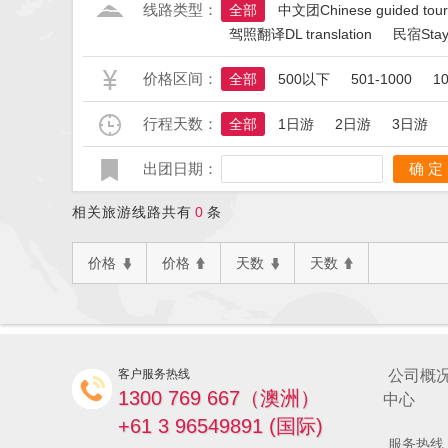
线路类型：
全部
中文团Chinese guided tour
驾照翻译DL translation
民宿Stay
价格区间：
全部
500以下
501-1000
1
行程天数：
全部
1日游
2日游
3日游
出团日期：
确 定
相关旅游线路共有
0
条
价格
价格
天数
天数
客户服务热线
公司概
1300 769 667（澳洲）
中心
+61 3 96549891 (国际)
服务热线：+6