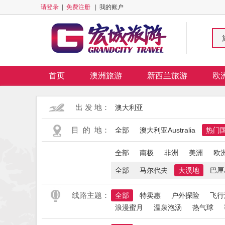
请登录
|
免费注册
|
我的账户
首页
澳洲旅游
新西兰旅游
欧
出 发 地：
澳大利亚
目 的 地：
全部
澳大利亚Australia
热门国
全部
南极
非洲
美洲
欧
全部
马尔代夫
大溪地
巴厘
线路主题：
全部
特卖惠
户外探险
飞行
浪漫蜜月
温泉泡汤
热气球