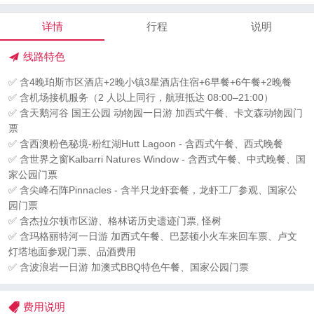
详情
行程
说明
线路特色
✅ 含4晚珀斯市区酒店+2晚小镇3星酒店住宿+6早餐+6午餐+2晚餐
✅ 含机场接机服务（2 人以上同行，航班抵达 08:00–21:00）
✅ 含天鹅河谷 国王公园 动物园一日游 加西式午餐、卡文森动物园门
票
✅ 含西澳粉色秘境-粉红湖Hutt Lagoon - 含西式午餐、西式晚餐
✅ 含世界之窗Kalbarri Natures Window - 含西式午餐、中式晚餐、国
家公园门票
✅ 含尖峰石阵Pinnacles - 含半只龙虾套餐，龙虾工厂参观、国家公
园门票
✅ 含杰拉尔顿市区游、格林诺历史遗迹门票, 怪树
✅ 含玛格丽特河一日游 加西式午餐、巴瑟顿小火车来回车票、卢文
灯塔地面参观门票、品酒费用
✅ 含波浪岩一日游 加澳式BBQ特色午餐、国家公园门票
费用说明