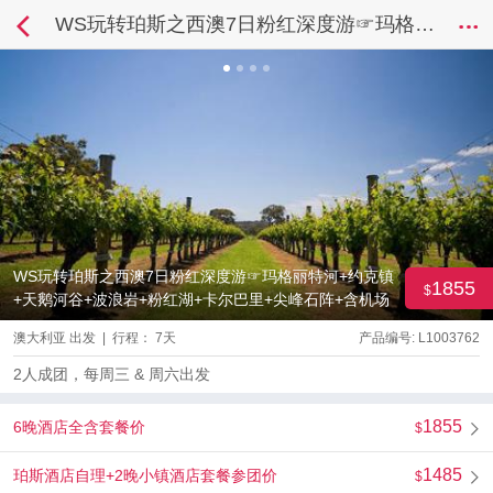
WS玩转珀斯之西澳7日粉红深度游☞玛格丽特河+约克镇+天鹅河谷+波浪岩+粉红湖+卡尔巴里+尖峰石阵+含机场接送
WS玩转珀斯之西澳7日粉红深度游☞玛格丽特河+约克镇
1855
+天鹅河谷+波浪岩+粉红湖+卡尔巴里+尖峰石阵+含机场
接送
澳大利亚 出发 | 行程： 7天
产品编号: L1003762
2人成团，每周三 & 周六出发
1855
6晚酒店全含套餐价
1485
珀斯酒店自理+2晚小镇酒店套餐参团价