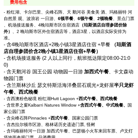
费用包含
- 粉红湖、卡尔巴里、尖峰石阵、天 鹅河谷 美食美 酒、玛格丽特 河
自然景 观、波浪岩 一日游、
6顿早餐
、
6顿午餐
、
2顿晚餐
、景点门票
、机场接送服务、4晚珀斯市区住宿酒店
（珀斯酒店自理参团价除
外）
、2 晚珀斯市区外住宿酒店等，酒店3星，以酒店实际安排为
准。
- 含4晚珀斯市区酒店+2晚小镇3星酒店住宿 +早餐
（珀斯酒
店自理参团价含2晚小镇3星酒店住宿+早餐）
- 含机场接送服务 (2 人以上同行，航班抵达限定08:00-21:0
0)
-
含天鹅河谷 国王公园 动物园一日游
加西式午餐
、卡文森动
物园门票
- 含兰斯林沙丘 瑟文特斯活海洋叠层石观光+龙虾屋
半只龙虾
午餐、
西式晚餐
- 含西澳粉色秘境 粉红湖Hutt Lagoon +
西式午餐、西式晚餐
- 含世界之窗Kalbarri Natures Window +
含西式午餐、中式晚餐、
国
家公园门票
- 含尖峰石阵Pinnacles +
西式午餐
、国家公园门票
-
含杰拉尔顿市区游、格林诺历史遗迹门票
, 怪树
-
含玛格丽特河一日游 加西式午餐、巴瑟顿小火车来回车票、卢文灯
塔地面参观门票、品酒费用