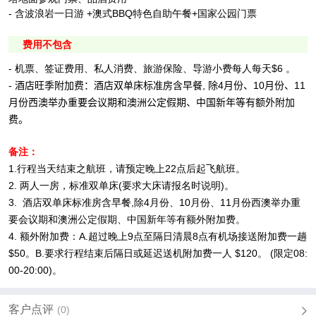
- 含波浪岩一日游 +澳式BBQ特色自助午餐+国家公园门票
费用不包含
- 机票、签证费用、私人消费、旅游保险、导游小费每人每天$6 。
-
酒店旺季附加费：酒店双单床标准房含早餐
,
除
4
月份、
10
月份、
11
月份西澳举办重要会议期和澳洲公定假期、中国新年等有额外附加
费。
备注：
1.行程当天结束之航班，请预定晚上22点后起飞航班。
2. 两人一房，标准双单床(要求大床请报名时说明)。
3.
酒店双单床标准房含早餐
,
除
4
月份、
10
月份、
11
月份西澳举办重
要会议期和澳洲公定假期、中国新年等有额外附加费。
4. 额外附加费：
A.
超过晚上
9
点至隔日清晨
8
点有机场接送附加费一趟
$50
。
B.
要求行程结束后隔日或延迟送机附加费一人
$120
。
(
限定
08:
00-20:00)
。
客户点评
(0)