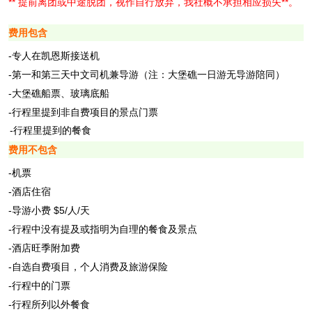
** 提前离团或中途脱团，视作自行放弃，我社概不承担相应损失**
。
费用包含
-专人在凯恩斯接送机
-第一和第三天中文司机兼导游（注：大堡礁一日游无导游陪同）
-大堡礁船票、玻璃底船
-行程里提到非自费项目的景点门票
-行程里提到的餐食
费用不包含
-机票
-酒店住宿
-导游小费 $5/人/天
-行程中没有提及或指明为自理的餐食及景点
-酒店旺季附加费
-
自选自费项目，
个人消费及旅游保险
-行程中的门票
-行程所列以外餐食