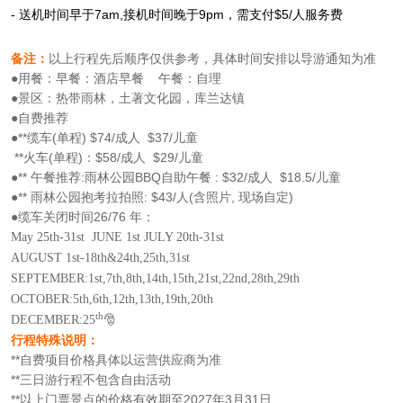
-
送机时间早于7am,接机时间晚于9pm，需支付$5/人服务费
备注：
以上行程先后顺序仅供参考，具体时间安排以导游通知为准
●用餐：早餐：酒店早餐 午餐：自理
●景区：热带雨林，土著文化园，库兰达镇
●自费推荐
●**缆车(单程) $74/成人 $37/儿童
**火车(单程)：$58/成人 $29/儿童
●** 午餐推荐:雨林公园BBQ自助午餐 : $32/成人 $18.5/儿童
●** 雨林公园抱考拉拍照: $43/人(含照片, 现场自定)
●缆车关闭时间26/76 年：
May 25th-31st JUNE 1st JULY 20th-31st
AUGUST 1st-18th&24th,25th,31st
SEPTEMBER:1st,7th,8th,14th,15th,21st,22nd,28th,29th
OCTOBER:5th,6th,12th,13th,19th,20th
th
🎅
DECEMBER:25
行程特殊说明：
**自费项目价格具体以运营供应商为准
**三日游行程不包含自由活动
**以上门票景点的价格有效期至2027年3月31日