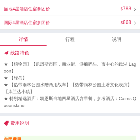
788
当地4星酒店住宿参团价
868
国际4星酒店住宿参团价
详情
行程
说明
线路特色
★ 【植物园】【凯恩斯市区，商业街、游船码头、市中心的礁湖 Lag
oon】
★ 【绿岛】
★ 【热带雨林公园水陆两用战车】【热带雨林公园土著文化表演】
【库兰达小镇】
★ 特别精选酒店：凯恩斯当地四星酒店含早餐，参考酒店：Cairns Q
ueenslaner
费用说明
参团费用