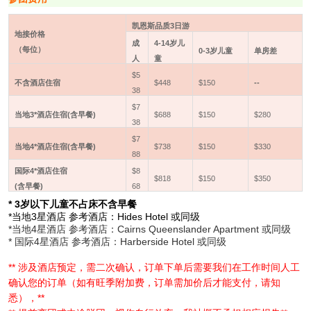
凯恩斯品质
3
日游
地接价格
成
4-14
岁
儿
（每位）
0-3
岁儿童
单房差
人
童
$
5
不含酒店住宿
$448
$
150
--
38
$7
当地
3*
酒店住宿
(
含早餐
)
$688
$
150
$280
38
$
7
当地
4*
酒店住宿
(
含早餐
)
$738
$
150
$330
88
国际4*
酒店住宿
$8
$818
$
150
$350
(
含早餐
)
68
* 3
岁以下儿童不占床不含早餐
*
当地3星酒店 参考酒店：Hides Hotel 或同级
*当地4星酒店 参考酒店：Cairns Queenslander Apartment 或同级
* 国际4星酒店 参考酒店：Harberside Hotel 或同级
** 涉及酒店预定，需二次确认，订单下单后需要我们在工作时间人工
确认您的订单（如有旺季附加费，订单需加价后才能支付，请知
悉），**