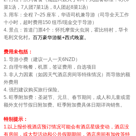
菜1汤，7人团7菜1汤，8人团起8菜1汤）
3. 用车：全程 7~25 座车，华语司机兼导游（司导全天工作
十小时，超时费用150 纽币/现金交于导游）
4. 景点：首道门票4个：怀托摩萤火虫洞，霍比特村，
华卡
毛利文化村，
百万豪华游艇+西式
晚宴
。
费用未包括：
1. 导游小费（建议一人一天6NZD）
2. 自理午晚餐，机票，签证费用，自选项目
3. 非人力因素（如因天气酒店房间等特殊情况）而导致的额
外费用
4. 强烈建议购买旅行保险。
5. 旺季附加费：圣诞节、元旦、春节期间，成人和儿童或需
额外支付节假日附加费。旺季附加费具体日期详询销售。
特别提示：
1.以上报价视酒店预订情况可能会有酒店星级变动，酒店没
有房间，或大型活动和公共假期期间，酒店房间有加收等特