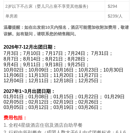
2岁以下不占床（婴儿只占座不享受其他服务)
$294
单房差
$239/人
温馨提醒：如在出发前10天内报名，酒店可能需加收附加费用，敬请
谅解。如有疑问，请联系您的销售顾问。
2026年7-12月出团日期：
7月3日；7月10日；7月17日；7月24日； 7月31日；
8月7日；8月14日；8月21日；8月28日；
9月4日；9月11日；9月18日；9月25日；
10
月
02
日；
10
月
09
日；
10
月
16
日；
10
月
23
日；
10
月
30
日
11
月
06
日；
11
月
13
日；
11
月
20
日；
11
月
27
日；
12
月
04
日；
12
月
11
日；
12
月
18
日；
12
月
25
日；
2027
年1~3月出团日期：
01
月
01
日；
01
月
08
日；
01
月
15
日；
01
月
22
日；
01
月
29
日
02
月
05
日；
02
月
12
日；
02
月
19
日；
02
月
26
日；
03
月
05
日；
03
月
12
日；
03
月
19
日；
03
月
26
日；
费用包括：
1. 全程4星级酒店住宿及酒店自助早餐
2. 行程中所列餐食（
成团人数大于
6
人
中式团餐标准：6人6