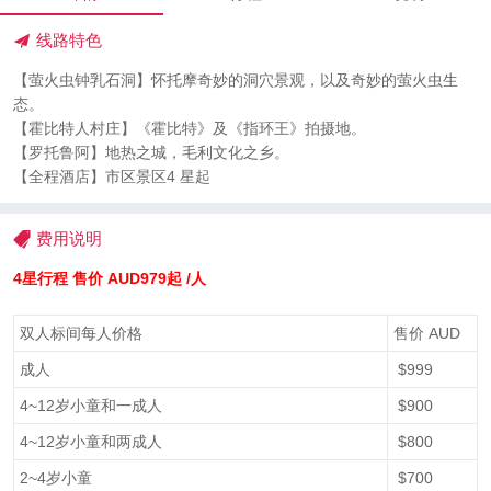
线路特色
【萤火虫钟乳石洞】怀托摩奇妙的洞穴景观，以及奇妙的萤火虫生
态。
【霍比特人村庄】《霍比特》及《指环王》拍摄地。
【罗托鲁阿】地热之城，毛利文化之乡。
【全程酒店】市区景区4 星起
费用说明
4星行程 售价
AUD
979起 /人
双人标间每人价格
售价 AUD
成人
$999
4~12岁小童和一成人
$900
4~12岁小童和两成人
$800
2~4岁小童
$700