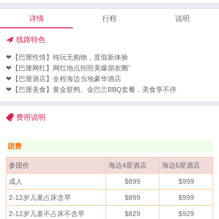
详情
行程
说明
线路特色
❤【巴厘性情】纯玩无购物，度假新体验
❤【巴厘网红】网红地点拍照美爆朋友圈”
❤【巴厘酒店】全程海边当地豪华酒店
❤【巴厘美食】黄金脏鸭、金巴兰BBQ套餐，美食享不停
费用说明
团费
参团价
海边4星酒店
海边5星酒店
成人
$899
$999
2-12岁儿童占床含早
$899
$999
2-12岁儿童不占床不含早
$829
$929