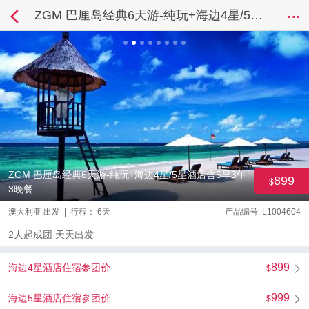
ZGM 巴厘岛经典6天游-纯玩+海边4星/5星酒店含5早3午3晚餐
ZGM 巴厘岛经典6天游-纯玩+海边4星/5星酒店含5早3午
899
3晚餐
澳大利亚 出发 | 行程： 6天
产品编号: L1004604
2人起成团 天天出发
899
海边4星酒店住宿参团价
999
海边5星酒店住宿参团价