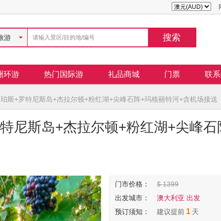
旅游
洲环游
热门国际游
礼品商城
门票
联系
☞珀斯+罗特尼斯岛+杰拉尔顿+粉红湖+尖峰石阵+玛格丽特河+含机场接送
罗特尼斯岛+杰拉尔顿+粉红湖+尖峰石
门市价格：
$ 1399
出发城市：
澳大利亚 出发
1
预订须知：
建议提前
天