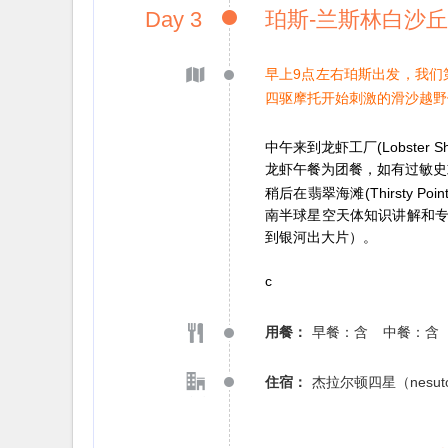
Day 3
珀斯-兰斯林白沙丘
早上9点左右珀斯出发，我们第
四驱摩托开始刺激的滑沙越野
中午来到龙虾工厂(Lobster
龙虾午餐为团餐，如有过敏史
稍后在翡翠海滩(Thirsty 
南半球星空天体知识讲解和
到银河出大片）。
c
用餐：
早餐：含
中餐：含
住宿：
杰拉尔顿四星（nesu