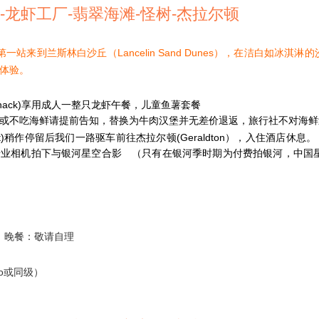
-龙虾工厂-翡翠海滩-怪树-杰拉尔顿
一站来到兰斯林白沙丘（Lancelin Sand Dunes），在洁白如冰
体验。
 Shack)享用成人一整只龙虾午餐，儿童鱼薯套餐
或不吃海鲜请提前告知，替换为牛肉汉堡并无差价退返，旅行社不对海鲜
Point)稍作停留后我们一路驱车前往杰拉尔顿(Geraldton），入住酒店休息。
专业相机拍下与银河星空合影
（只有在银河季时期为付费拍银河，中国星
晚餐：敬请自理
to或同级）