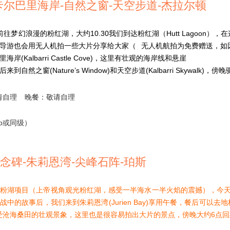
卡尔巴里海岸-自然之窗-天空步道-杰拉尔顿
往梦幻浪漫的粉红湖，大约10.30我们到达粉红湖（Hutt Lagoon
导游也会用无人机拍一些大片分享给大家（
无人机航拍为免费赠送，如
Kalbarri Castle Cove)，这里有壮观的海岸线和悬崖
然之窗(Nature’s Window)和天空步道(Kalbarri Skywalk)
请自理
晚餐：敬请自理
to或同级）
念碑-朱莉恩湾-尖峰石阵-珀斯
粉湖项目（上帝视角观光粉红湖，感受一半海水一半火焰的震撼），今天
l)了解二战中的故事后，我们来到朱莉恩湾(Jurien Bay)享用午餐，餐后可以去地标
Desert)感受沧海桑田的壮观景象，这里也是很容易拍出大片的景点，傍晚大约6点