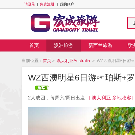
请登录
|
免费注册
|
我的账户
首页
澳洲旅游
新西兰旅游
欧
当前位置：
首页
>
澳大利亚Australia
>
WZ西澳明星6日游
WZ西澳明星6日游☞珀斯+
2人成团，每周六/周日出发
[ 澳大利亚 多地收客]