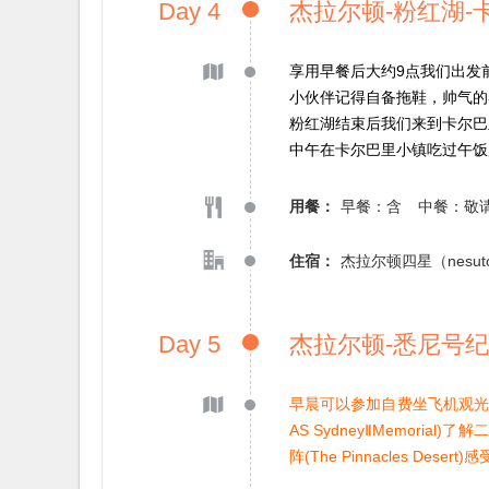
Day 4
杰拉尔顿-粉红湖-
享用早餐后大约9点我们出发前
小伙伴记得自备拖鞋，帅气的
粉红湖结束后我们来到卡尔巴里海岸(
中午在卡尔巴里小镇吃过午饭后来到自
用餐：
早餐：含
中餐：敬
住宿：
杰拉尔顿四星（nesu
Day 5
杰拉尔顿-悉尼号纪
早晨可以参加自费坐飞机观光
AS SydneyⅡMemoria
阵(The Pinnacles 