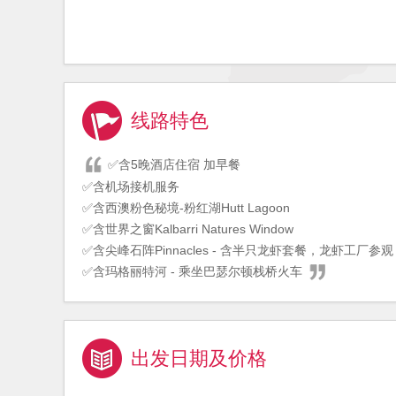
线路特色
✅含5晚酒店住宿 加早餐
✅含机场接机服务
✅含西澳粉色秘境-粉红湖Hutt Lagoon
✅含世界之窗Kalbarri Natures Window
✅含尖峰石阵Pinnacles - 含半只龙虾套餐，龙虾工厂参观
✅含玛格丽特河 - 乘坐巴瑟尔顿栈桥火车
出发日期及价格