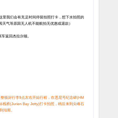
），在这里我们会有充足时间停留拍照打卡，想下水拍照的
因天气等原因无人机不能航拍无优惠或退款）
，傍晚驱车返回杰拉尔顿。
整顿好行李9点左右开始行程，在悉尼号纪念碑(HM
栈桥(Jurien Bay Jetty)打卡拍照，稍后来到尖峰石
回到珀斯。