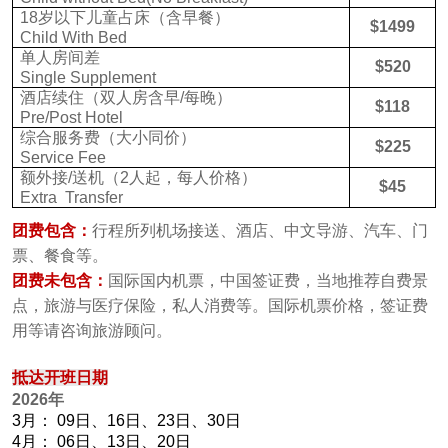
18岁以下儿童占床（含早餐）
$
1499
Child With Bed
单人房间差
$
520
Single Supplement
酒店续住（双人房含早/每晚）
$
118
Pre/Post Hotel
综合服务费（大小同价）
$
225
Service Fee
额外接/送机（2人起，每人价格）
$
45
Extra Transfer
团费
包含：
行程所列机场接送、酒店、中文导游、汽车、门
票、餐食等。
团费未包含：
国际国内机票，中国签证费，当地推荐自费景
点，旅游与医疗保险，私人消费等。国际机票价格，签证费
用等请咨询旅游顾问。
抵达开班日期
2026
年
3月： 09日、16日、23日、30日
4月： 06日、13日、20日