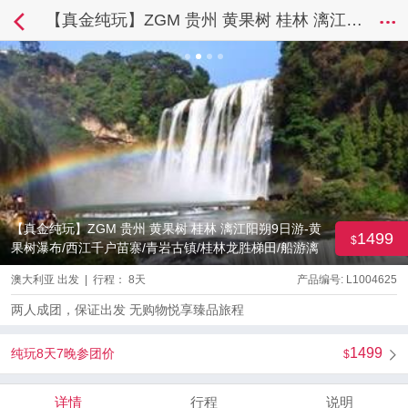
【真金纯玩】ZGM 贵州 黄果树 桂林 漓江阳朔9日游-黄果树瀑布/西江千户苗寨/青岩古镇/桂林龙胜梯田/船游漓江/阳朔/象鼻山
【真金纯玩】ZGM 贵州 黄果树 桂林 漓江阳朔9日游-黄
1499
果树瀑布/西江千户苗寨/青岩古镇/桂林龙胜梯田/船游漓
江/阳朔/象鼻山
澳大利亚 出发 | 行程： 8天
产品编号: L1004625
两人成团，保证出发 无购物悦享臻品旅程
1499
纯玩8天7晚参团价
详情
行程
说明