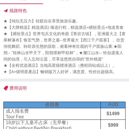
线路特色
★【纯玩无压力】轻鬆自在享受旅游乐趣。
★【大牌精选】精选酒店|·臻选行程，精选酒店+繽纷景点+地道美食
★ 【繽纷景点】世界屯兵文化的奇葩【青岩古镇】，亚洲最大之【黄
果树瀑布】恢宏气势，世界之最--世界最大【西江千户苗寨】， 欣赏
传统舞蹈、聆听原生態的苗歌，俯看神奇壮观的千户苗族山寨;★阳
朔-- "桂林山水甲天下，阳朔堪称甲桂林"，★灕江山水-- 恰似遗落人
间的仙境，引人忘却尘囂，尽享这悠然自得的"世外桃源"
★【全程优选酒店】当地高星级標准酒店（携程四钻或以上）。
★【A+级明星產品】畅销版万人好评，满意度、性价比超级高。
费用说明
AUD
价目表
成人报名费
$1499
Tour Fee
18岁以下儿童不占床（无早餐）
$99
9
Child without Bed(No Breakfast)