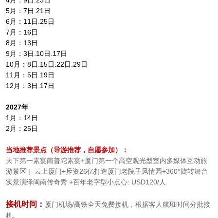
4月：9日.23日
5月：7日.21日
6月：11日.25日
7月：16日
8月：13日
9月：3日.10日.17日
10月：8日.15日.22日.29日
11月：5日.19日
12月：3日.17日
2027年
1月：14日
2月：25日
当地推荐景点（导游推荐，自愿参加）：
天下第一素宴南普陀素宴+厦门第一个高空观光型室内多媒体互动旅
游景区 | -云上厦门+斥资26亿打造厦门老院子风情园+360°旋转舞台
实景演绎闽南传奇秀 +百年老字型小点心: USD120/人
接机时间：
厦门
机场/高铁全天免费接机，根据客人航班时间分批接
机。