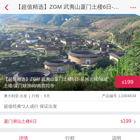
【超值精选】ZGM 武夷山厦门土楼6日-泉州古城/福建土楼/厦门鼓浪屿/南普陀寺
【超值精选】ZGM 武夷山厦门土楼6日-泉州古城/福建
199
土楼/厦门鼓浪屿/南普陀寺
澳大利亚 出发 | 行程： 6天
产品编号: L1004634
超值经典*2人成行 保证出发
199
厦门潮汕土楼6日
详情
行程
说明