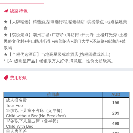
线路特色
★【大牌精选】精选酒店|臻选行程,精选酒店+缤纷景点+地道福建美
食
★【缤纷景点】潮州古城+广济桥+牌坊街+开元寺+土楼灯光秀+土楼
民俗文化村+中山路步行街+南普陀寺+厦门大学+环岛路+鼓浪屿+鼓
浪屿
★【全程优选酒店】当地高星级标准酒店(携程四鑽或以上)
*【A+级明星产品】畅销版万人好评,满意度、性价比超级高。
费用说明
价目表
AUD
成人报名费
199
Tour
F
ee
18
岁以下儿童不占床（无早餐）
299
Child without Bed
(No Breakfast)
18
岁以下儿童占床（含早餐）
499
Child With Bed
单人房间差