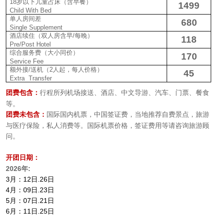
18
岁以下儿童占床（含早餐）
1499
Child With Bed
单人房间差
680
Single Supplement
酒店续住（双人房含早
/每晚
）
118
Pre/Post Hotel
综合服务费（大小同价）
170
Service Fee
额外接
/送机（2人起，每人价格）
45
Ex
tra Transfer
团费包含：
行程所列机场接送、酒店、中文导游、汽车、门票、餐食
等。
团费未包含：
国际国内机票，中国签证费，当地推荐自费景点，旅游
与医疗保险，私人消费等。国际机票价格，签证费用等请咨询旅游顾
问。
开团日期：
2026年:
3月：12日.26日
4月：09日.23日
5月：07日.21日
6月：11日.25日