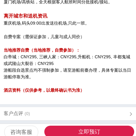
厦门机场/高铁站，全天根据客人航班时间分批接机/接站。
离开城市和送机资讯
重庆机场,码头09:00出发送往机场,只此一班。
自费专案（需保证参加，儿童与成人同价）
当地推荐自费（当地推荐，自费参加）：
白帝城：CNY295, 三峡人家：CNY295,升船机：CNY295, 丰都鬼城
或武陵山大裂谷：CNY295
游船段自选景点均不强制参加，请至游船前臺办理，具体专案以当日
游船停靠为准。
酒店资料（仅供参考，以最终确认书为淮）
客户点评
(0)
立即预订
咨询客服