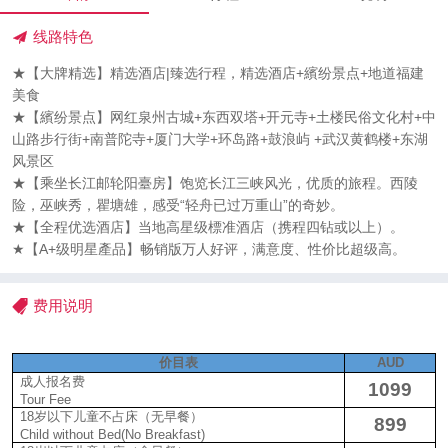
线路特色
★【大牌精选】精选酒店|臻选行程，精选酒店+繽纷景点+地道福建
美食
★【繽纷景点】网红泉州古城+东西双塔+开元寺+土楼民俗文化村+中
山路步行街+南普陀寺+厦门大学+环岛路+鼓浪屿 +武汉黄鹤楼+东湖
风景区
★【乘坐长江邮轮阳臺房】饱览长江三峡风光，优质的旅程。西陵
险，巫峡秀，瞿塘雄，感受“轻舟已过万重山”的奇妙。
★【全程优选酒店】当地高星级標准酒店（携程四钻或以上）。
★【A+级明星產品】畅销版万人好评，满意度、性价比超级高。
费用说明
价目表
AUD
成人报名费
1099
Tour
F
ee
18
岁以下儿童不占床（无早餐）
899
Child without Bed
(No Breakfast)