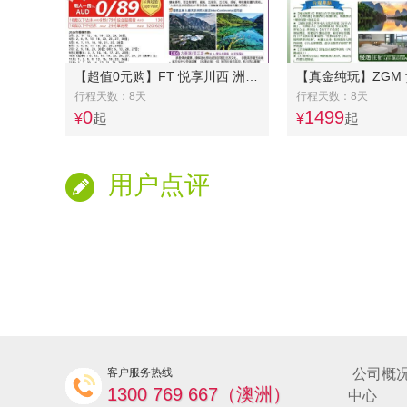
【超值0元购】FT 悦享川西 洲际悦榕庄九寨沟双遗产奢华8日游
行程天数：8天
行程天数：8天
0
1499
¥
起
¥
起
用户点评
客户服务热线
公司概
1300 769 667（澳洲）
中心