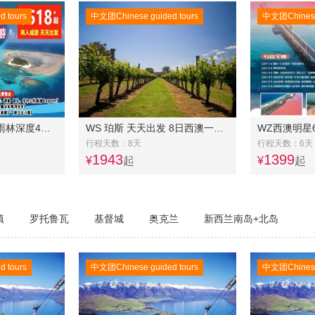
 tours
中文团Chinese guided tours
中文团Chinese 
凯恩斯大堡礁 热带雨林深度4日品质游
WS 珀斯 天天出发 8日西澳一卡通☞玛格丽特河+约克镇+天鹅河谷+波浪岩+粉红湖+卡尔巴里+尖峰石阵+含机场接送+7早餐+6午餐+2晚餐+1天自由活动
行程天数：8天
行程天数：6天
1943
1399
¥
起
¥
起
镇
罗托鲁瓦
基督城
奥克兰
新西兰南岛+北岛
 tours
中文团Chinese guided tours
中文团Chinese 