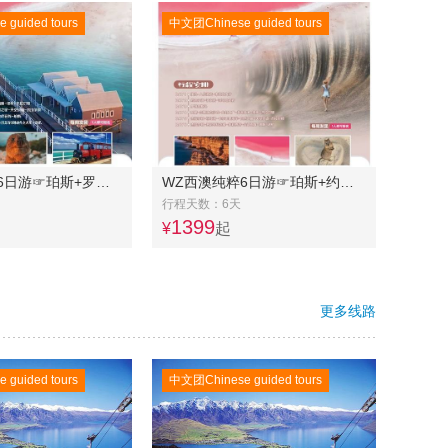
guided tours
中文团Chinese guided tours
WZ西澳明星6日游☞珀斯+罗特尼斯岛+杰拉尔顿+粉红湖+尖峰石阵+玛格丽特河+含机场接送
WZ西澳纯粹6日游☞珀斯+约克小镇+波浪岩+罗特尼斯岛+杰拉尔顿+粉红湖+尖峰石阵+含机场接送
行程天数：6天
1399
¥
起
更多线路
guided tours
中文团Chinese guided tours