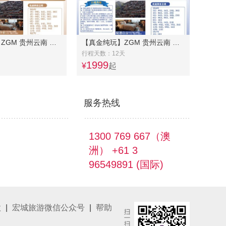
【真金纯玩】ZGM 贵州云南 云贵高原美景9日游-黄果树瀑布/西江千户苗寨/青岩古镇/大理/丽江/香格里拉/玉龙雪山
【真金纯玩】ZGM 贵州云南 云贵高原全景12日游-黄果树瀑布/西江千户苗寨/青岩古镇/大理/丽江/香格里拉/玉龙雪山/泸沽湖
行程天数：12天
1999
¥
起
服务热线
1300 769 667（澳
洲） +61 3
96549891 (国际)
款
|
宏城旅游微信公众号
|
帮助