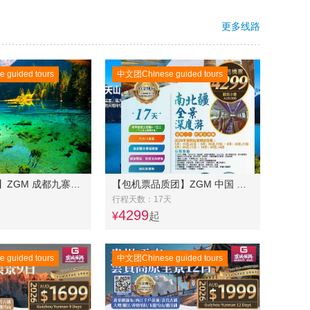
更多线路
guided tours
中文团Chinese guided tours
【超值0元购】ZGM 成都九寨沟 洲际酒店超豪华8日游
【包机票品质团】ZGM 中国 新疆 南北疆全景深度游17天
行程天数：17天
4299
¥
起
guided tours
中文团Chinese guided tours