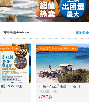
阿德莱德Adelaide
更多线路
guided tours
中文团Chinese guided tours
【包机票品质团】ZGM 中国 新疆 南北疆全景深度游17天
XL 袋鼠岛全景逍遥二日游 （中文）
天
行程天数：2天
750
¥
起