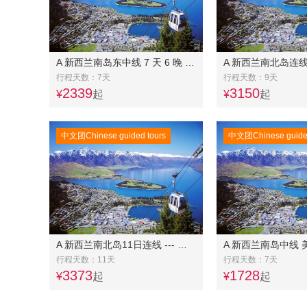
A 新西兰南岛东中线 7 天 6 晚 16人以内奔驰精品团
行程天数：7天
行程天数：9天
2339
3150
¥
起
¥
起
中文团Chinese guided tours
中文团Chinese guided
A 新西兰南北岛11日连线 --- 南岛冰川大环线8 天 +北岛4天连线
A 新西兰南岛中线 
行程天数：11天
行程天数：7天
3373
1728
¥
起
¥
起