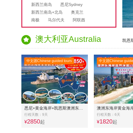
新西兰南岛
悉尼Sydney
新西兰南岛+北岛
奥克兰
南极
马尔代夫
阿联酋
马来西亚
埃及
墨尔本
澳大利亚Australia
凯恩斯
中文团Chinese guided tours
中文团Chinese guided
悉尼+黄金海岸+凯恩斯澳洲东海岸全景航空9日游
行程天数：9天
行程天数：6天
2850
1820
¥
起
¥
起