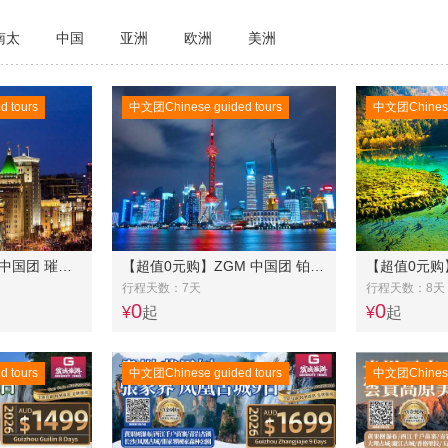
南太
中国
亚洲
欧洲
美洲
 tours
中文团Chinese guided tours
中文团Chinese 
【超值特价】ZGM 中国团 璀璨金钻 江南全景奢华8日游（A&AA团）
【超值0元购】ZGM 中国团 铂金江南 绝代风华7日
行程天数：7天
行程天数：8天
0
0
¥
起
¥
起
 tours
中文团Chinese guided tours
中文团Chinese 