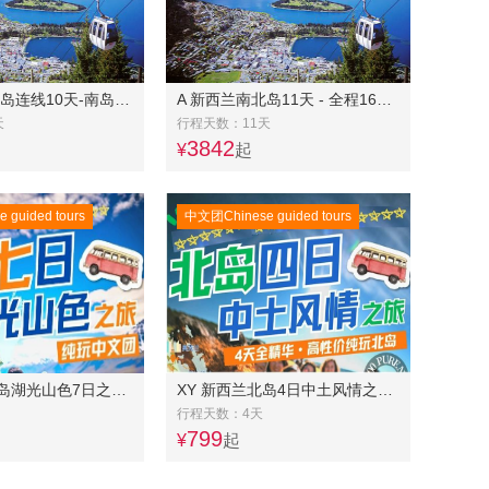
A 新西兰南北岛连线10天-南岛东中线奔驰团7天+北岛常规团4天
A 新西兰南北岛11天 - 全程16人以下精品奔驰小团-- 南岛东中线7天+北岛中土世界5天连线
天
行程天数：11天
3842
¥
起
guided tours
中文团Chinese guided tours
XY 新西兰南岛湖光山色7日之旅 AA7
XY 新西兰北岛4日中土风情之旅-每周五发团
行程天数：4天
799
¥
起