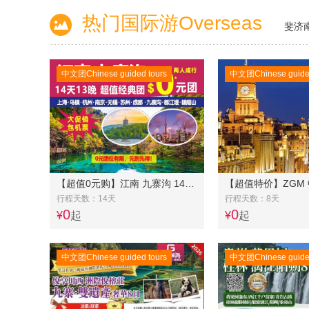
热门国际游Overseas
斐济
中文团Chinese guided tours
中文团Chinese guided
【超值0元购】江南 九寨沟 14天13晚 超值经典团 “0” 元团
行程天数：14天
行程天数：8天
0
0
¥
起
¥
起
中文团Chinese guided tours
中文团Chinese guided