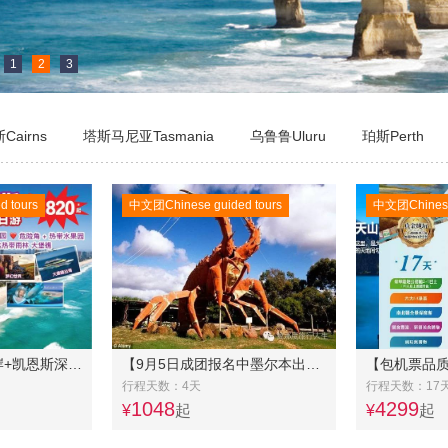
1
2
3
Cairns
塔斯马尼亚Tasmania
乌鲁鲁Uluru
珀斯Perth
 tours
中文团Chinese guided tours
中文团Chinese 
澳洲东海岸黄金海岸+凯恩斯深度昆州6日游
【9月5日成团报名中墨尔本出发】阿德莱德四天巴士团☞甘比尔山+蓝湖+洞穴花园+龙虾雕像+巴罗莎河谷+德国村
行程天数：4天
行程天数：17
1048
4299
¥
起
¥
起