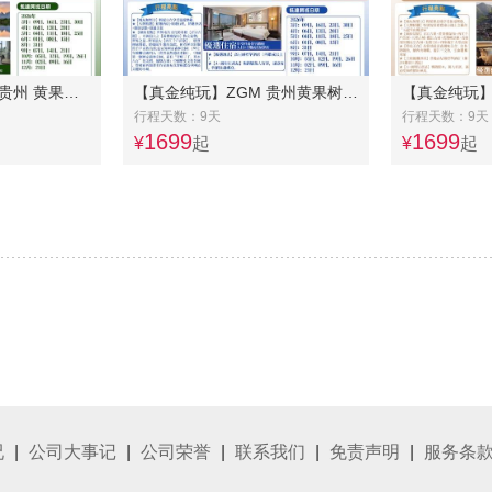
【真金纯玩】ZGM 贵州 黄果树 桂林 漓江阳朔9日游-黄果树瀑布/西江千户苗寨/青岩古镇/桂林龙胜梯田/船游漓江/阳朔/象鼻山
【真金纯玩】ZGM 贵州黄果树张家界凤凰古城9日游-黄果树瀑布/西江千户苗寨/青岩古镇/长沙/凤凰古城/张家界
行程天数：9天
行程天数：9天
1699
1699
¥
起
¥
起
况
|
公司大事记
|
公司荣誉
|
联系我们
|
免责声明
|
服务条