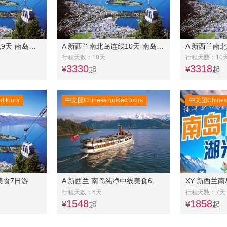
A 新西兰南北岛连线9天-南岛中东线6日美食之旅(常规团)+北岛4日奔驰团
A 新西兰南北岛连线10天-南岛中东线7日美食之旅常规团+北岛4日奔驰团
行程天数：10天
行程天数：10
3330
3318
¥
起
¥
起
 tours
中文团Chinese guided tours
中文团Chinese 
美食7日游
A 新西兰 南岛纯净中线美食6日游
行程天数：6天
行程天数：7天
1548
1858
¥
起
¥
起