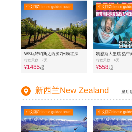
中文团Chinese guided tours
中文团Chinese guided
WS玩转珀斯之西澳7日粉红深度游☞玛格丽特河+约克镇+天鹅河谷+波浪岩+粉红湖+卡尔巴里+尖峰石阵+含机场接送
行程天数：7天
行程天数：4天
1485
558
¥
起
¥
起
新西兰New Zealand
皇后
中文团Chinese guided tours
中文团Chinese guided