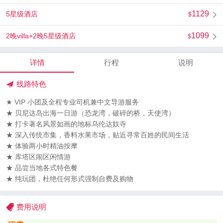
1129
5星级酒店
1099
2晚villa+2晚5星级酒店
详情
行程
说明
线路特色
★ VIP 小团及全程专业司机兼中文导游服务
★ 贝尼达岛出海一日游（恐龙湾，破碎的桥，天使湾）
★ 打卡著名风景如画的地标乌伦达奴寺
★ 深入传统市集，香料水果市场，贴近寻常百姓的民间生活
★ 体验两小时精油按摩
★ 库塔区闹区闲情游
★ 品尝当地各式特色餐
★ 纯玩团，杜绝任何形式强制自费及购物
费用说明