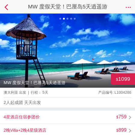
MW 度假天堂！巴厘岛5天逍遥游
1099
MW 度假天堂！巴厘岛5天逍遥游
澳大利亚 出发 | 行程： 5天
产品编号: L1004286
2人起成团 天天出发
759
4星酒店住宿参团价
899
2晚Villa+2晚4星级酒店