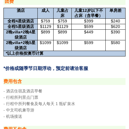
团费
12
酒店
成人
儿童占
儿童
岁以下不
单房差
床
占床（含早餐）
4
$759
$759
$399
$240
全程
星级酒店
5
$1129
$1129
$599
$620
全程
星级酒店
2
villa+2
4
$899
$899
$449
$390
晚
晚
星
级酒店
2
villa+2
5
$1099
$1099
$599
$580
晚
晚
星
级酒店
*
以上价格按澳币计算
*价格或随季节日期浮动，预定前请洽客服
费用包含
- 酒店住宿及酒店早餐
- 行程所列景点门票
- 行程中所列餐食及每人每天 1 瓶矿泉水
- 中文司机兼导游
- 机场接送