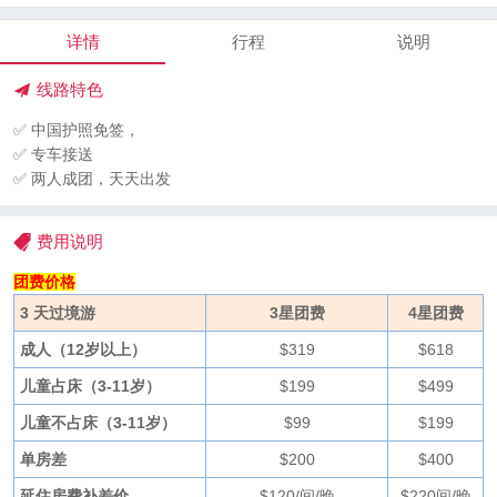
详情
行程
说明
线路特色
✅ 中国护照免签，
✅ 专车接送
✅ 两人成团，天天出发
费用说明
团费价格
3 天过境游
3星团费
4星团费
成人（12岁以上）
$319
$618
儿童占床（3-11岁）
$199
$499
儿童不占床（3-11岁）
$99
$199
单房差
$200
$400
延住房费补差价
$120/间/晚
$220间/晚