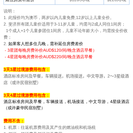
说明：
1.
此报价均为澳币，两岁以内儿童免费
,12
岁以上儿童全价。
2. 斐济所有团儿童价适用于3-11岁儿童，均需与2成人同住1间房；
1个成人+1个儿童参团住1间房，儿童不论年龄大小，均需按全价收
费；
2.
如果客人想多住几晚，需补延住房费差价
- 3星团每晚房费补价AUD$
120/
间
/
晚含酒店早餐
）
- 4
星团每晚房费补价AUD$2
20/
间
/
晚含酒店早餐
3天3星过境游费用包含：
酒店
标准房间
及早餐，车辆接送，机场接送，中文导游，
2
～
3
星级酒
店（或许民宿别墅）
3天4星过境游费用包含：
酒店
标准房间
及早餐，车辆接送，机场接送，中文导游，
4
星级酒店
（或许豪华民宿别墅）
费用不含：
1. 机票：往返机票费用及其产生的燃油税和机场税