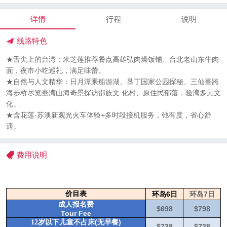
详情
行程
说明
线路特色
★舌尖上的台湾：米芝莲推荐餐点高雄弘肉燥饭铺、台北老山东牛肉
面，夜市小吃巡礼，满足味蕾。
★自然与人文精华：日月潭乘船游湖、垦丁国家公园探秘、三仙臺跨
海步桥尽览臺湾山海奇景探访邵族文 化村、原住民部落，验湾多元文
化。
★含花莲-苏澳新观光火车体验+多时段接机服务，弛有度，省心舒
適。
费用说明
价目表
环岛6日
环岛7日
成人报名费
$698
$798
Tour Fee
(无早
)
12岁以下儿童不占床
餐
$738
$738