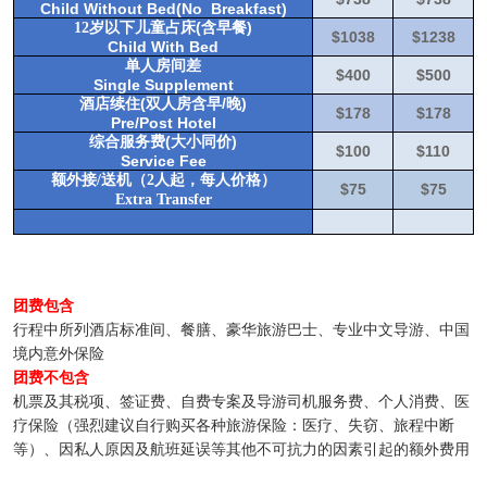
Child Without Bed(No Breakfast)
(
)
12岁以下儿童占床
含早餐
$1038
$1238
Child With Bed
单人房间差
$400
$500
Single Supplement
(
/
)
酒店续住
双人房含早
晚
$178
$178
Pre/Post Hotel
(
)
综合服务费
大小同价
$100
$110
Service Fee
额外接/送机（2人起，每人价格）
$75
$75
Extra Transfer
团费包含
行程中所列酒店标准间、餐膳、豪华旅游巴士、专业中文导游、中国
境内意外保险
团费不包含
机票及其税项、签证费、自费专案及导游司机服务费、个人消费、医
疗保险（强烈建议自行购买各种旅游保险：医疗、失窃、旅程中断
等）、因私人原因及航班延误等其他不可抗力的因素引起的额外费用