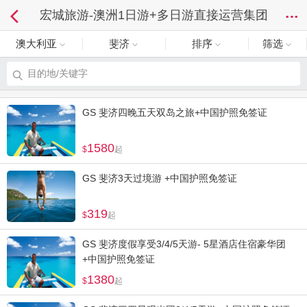
宏城旅游-澳洲1日游+多日游直接运营集团
澳大利亚
斐济
排序
筛选
目的地/关键字
GS 斐济四晚五天双岛之旅+中国护照免签证
1580
起
GS 斐济3天过境游 +中国护照免签证
319
起
GS 斐济度假享受3/4/5天游- 5星酒店住宿豪华团
+中国护照免签证
1380
起