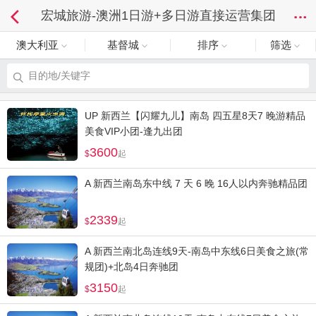
宏城旅游-澳洲1日游+多日游直接运营集团
澳大利亚
基督城
排序
筛选
目的地/关键字
UP 新西兰【闪耀九儿】南岛 四五星8天7 晚游精品
美食VIP小团-逢九出团
3600
起
A 新西兰南岛东中线 7 天 6 晚 16人以内奔驰精品团
2339
起
A 新西兰南北岛连线9天-南岛中东线6日美食之旅(常
规团)+北岛4日奔驰团
3150
起