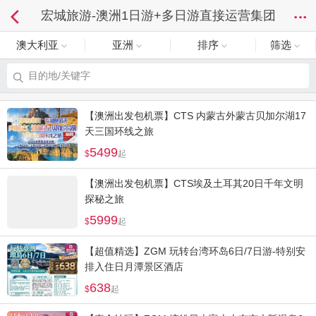
宏城旅游-澳洲1日游+多日游直接运营集团
澳大利亚
亚洲
排序
筛选
目的地/关键字
【澳洲出发包机票】CTS 内蒙古外蒙古贝加尔湖17
天三国环线之旅
5499
起
【澳洲出发包机票】CTS埃及土耳其20日千年文明
探秘之旅
5999
起
【超值精选】ZGM 玩转台湾环岛6日/7日游-特别安
排入住日月潭景区酒店
638
起